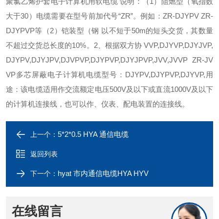
聚氯乙烯护套电子计算机用软电缆 说明：（1）阻燃型（氧指数
大于30）电缆需要在型号前加代号“ZR”。例如：ZR-DJYPV ZR-
DJYPVP等（2）铠装型（钢 以不短于50m的短头交货，其数量
不超过交货总长度的10%。2、根据双方协 VVP,DJYVP,DJYJVP,
DJYPV,DJYJPV,DJVPVP,DJYPVP,DJYJPVP,JVV,JVVP ZR-JV
VP多芯屏蔽电子计算机电缆型号：DJYPV,DJYPVP,DJYVP,用
途：该电缆适用作交流额定电压500V及以下或直流1000V及以下
的计算机连接线，也可以作、仪表、配电装置的连接线。
5*2*0.5 HYA 通信电缆
上一个：
返回列表
hyat 市内通信电缆HYA HYV
下一个：
在线留言