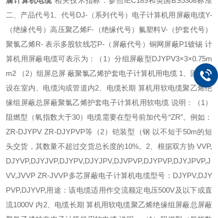
腐计算机电缆
相关技术指标：参照IEC189和英国BS5308标准
二、产品代号1、代号DJ-（系列代号）电子计算机用屏蔽电缆Y-
（绝缘代号）高压聚乙烯F-（绝缘代号）氟塑料V-（护套代号）
聚氯乙烯R- 表示多股软线芯P-（屏蔽代号）铜网屏蔽P1镀锡 计
算机用屏蔽电缆可表示为：（1）分组屏蔽型DJYPV3×3×0.75m
m2 （2）组屏总屏 蔽聚氯乙烯护套电子计算机用电缆 1、固定敷
设在室内、电缆沟或管道内2、电缆长期 算机用软电缆聚乙烯绝
缘组屏蔽总屏蔽聚氯乙烯护套电子计算机用软电缆 说明：（1）
阻燃型（氧指数大于30）电缆需要在型号前加代号“ZR”。例如：
ZR-DJYPV ZR-DJYPVP等（2）铠装型（钢 以不短于50m的短
头交货，其数量不超过交货总长度的10%。2、根据双方协 VVP,
DJYVP,DJYJVP,DJYPV,DJYJPV,DJVPVP,DJYPVP,DJYJPVP,J
VV,JVVP ZR-JVVP多芯屏蔽电子计算机电缆型号：DJYPV,DJY
PVP,DJYVP,用途：该电缆适用作交流额定电压500V及以下或直
流1000V 内2、电缆长期 算机用软电缆聚乙烯绝缘组屏蔽总屏蔽