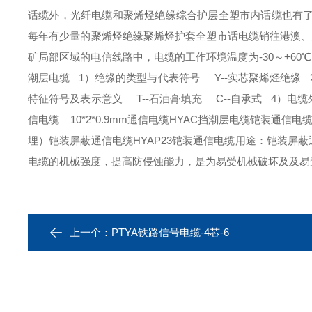
话缆外，光纤电缆和聚烯烃绝缘综合护层全塑市内话缆也有
每年有少量的聚烯烃绝缘聚烯烃护套全塑市话电缆销往港澳、东南
矿局部区域的电信线路中，电缆的工作环境温度为-30～+60℃，
潮层电缆 1）绝缘的类型与代表符号 Y--实芯聚烯烃绝缘 
特征符号及表示意义 T--石油膏填充 C--自承式 4）电缆
信电缆 10*2*0.9mm通信电缆HYAC挡潮层电缆铠装通信电缆铠
埋）铠装屏蔽通信电缆HYAP23铠装通信电缆用途：铠装屏蔽
电缆的机械强度，提高防侵蚀能力，是为易受机械破坏及及易
上一个：
PTYA铁路信号电缆-4芯-6