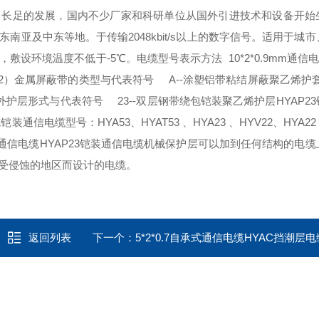
了长足的发展，国内不少厂家和科研单位从国外引进技术和设备开始
亚及中东等地。于传输2048kbit/s以上的数字信号。适用于城
敷设环境温度不低于-5℃。电缆型号表示方法 10*2*0.9mm通信电
2）金属屏蔽带的类型与代表符号 A--涂塑铝带粘结屏蔽聚乙烯护
外护层形式与代表符号 23--双层钢带绕包铠装聚乙烯护层HYAP2
装通信电缆型号：HYA53、HYAT53 、HYA23 、HYV22、HYA
通信电缆HYAP23铠装通信电缆机械保护层可以加到任何结构的电
受侵蚀的地区而设计的电缆。
返回列表
下一个：
5*2*0.7自承式通信电缆HYAC挡潮层电