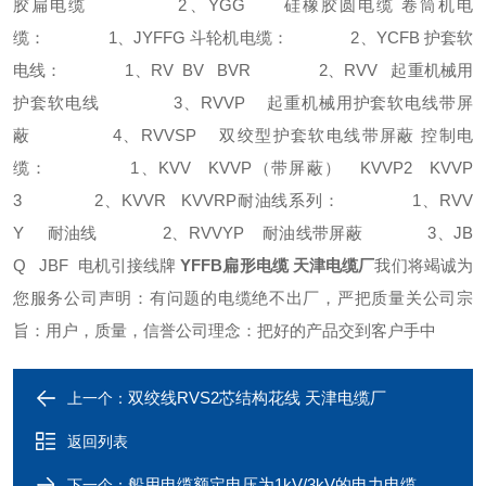
胶扁电缆 2、YGG 硅橡胶圆电缆 卷筒机电
缆： 1、JYFFG 斗轮机电缆： 2、YCFB 护套软
电线： 1、RV BV BVR 2、RVV 起重机械用
护套软电线 3、RVVP 起重机械用护套软电线带屏
蔽 4、RVVSP 双绞型护套软电线带屏蔽 控制电
缆： 1、KVV KVVP（带屏蔽） KVVP2 KVVP
3 2、KVVR KVVRP耐油线系列： 1、RVV
Y 耐油线 2、RVVYP 耐油线带屏蔽 3、JB
Q JBF 电机引接线牌
YFFB扁形电缆 天津电缆厂
我们将竭诚为
您服务公司声明：有问题的电缆绝不出厂，严把质量关公司宗
旨：用户，质量，信誉公司理念：把好的产品交到客户手中
双绞线RVS2芯结构花线 天津电缆厂
上一个：
返回列表
船用电缆额定电压为1kV/3kV的电力电缆
下一个：