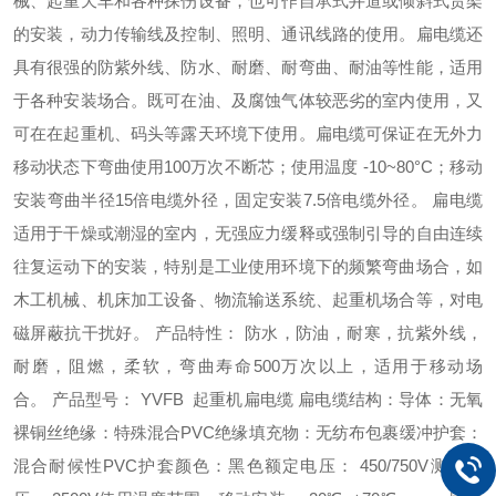
械、起重天车和各种探伤设备，也可作自承式井道或倾斜式货架
的安装，动力传输线及控制、照明、通讯线路的使用。扁电缆还
具有很强的防紫外线、防水、耐磨、耐弯曲、耐油等性能，适用
于各种安装场合。既可在油、及腐蚀气体较恶劣的室内使用，又
可在在起重机、码头等露天环境下使用。扁电缆可保证在无外力
移动状态下弯曲使用100万次不断芯；使用温度 -10~80°C；移动
安装弯曲半径15倍电缆外径，固定安装7.5倍电缆外径。 扁电缆
适用于干燥或潮湿的室内，无强应力缓释或强制引导的自由连续
往复运动下的安装，特别是工业使用环境下的频繁弯曲场合，如
木工机械、机床加工设备、物流输送系统、起重机场合等，对电
磁屏蔽抗干扰好。 产品特性： 防水，防油，耐寒，抗紫外线，
耐磨，阻燃，柔软，弯曲寿命500万次以上，适用于移动场
合。 产品型号： YVFB 起重机扁电缆 扁电缆结构：导体：无氧
裸铜丝绝缘：特殊混合PVC绝缘填充物：无纺布包裹缓冲护套：
混合耐候性PVC护套颜色：黑色额定电压： 450/750V测试电