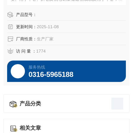
井或斜井作主信号传输。MHYV矿用通信电缆 煤矿用聚乙烯
绝缘编织屏蔽聚氯乙烯护套通信电缆，用于电场干扰大的场
产品型号：
所作信号传输，设用于固定也可以用于通信系统作信息传
更新时间：
2025-11-08
输。
厂商性质：
生产厂家
访 问 量 ：
1774
服务热线
0316-5965188
产品分类
相关文章