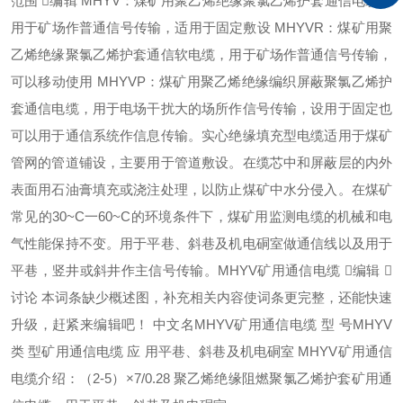
范围 编辑 MHYV：煤矿用聚乙烯绝缘聚氯乙烯护套通信电缆，
用于矿场作普通信号传输，适用于固定敷设 MHYVR：煤矿用聚
乙烯绝缘聚氯乙烯护套通信软电缆，用于矿场作普通信号传输，
可以移动使用 MHYVP：煤矿用聚乙烯绝缘编织屏蔽聚氯乙烯护
套通信电缆，用于电场干扰大的场所作信号传输，设用于固定也
可以用于通信系统作信息传输。实心绝缘填充型电缆适用于煤矿
管网的管道铺设，主要用于管道敷设。在缆芯中和屏蔽层的内外
表面用石油膏填充或浇注处理，以防止煤矿中水分侵入。在煤矿
常见的30~C一60~C的环境条件下，煤矿用监测电缆的机械和电
气性能保持不变。用于平巷、斜巷及机电硐室做通信线以及用于
平巷，竖井或斜井作主信号传输。MHYV矿用通信电缆 编辑 
讨论 本词条缺少概述图，补充相关内容使词条更完整，还能快速
升级，赶紧来编辑吧！ 中文名MHYV矿用通信电缆 型 号MHYV
类 型矿用通信电缆 应 用平巷、斜巷及机电硐室 MHYV矿用通信
电缆介绍：（2-5）×7/0.28 聚乙烯绝缘阻燃聚氯乙烯护套矿用通