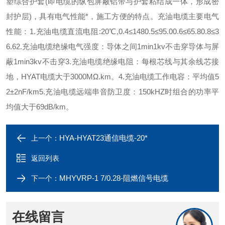
塑综合护套(即电缆的纵包屏蔽铝带与护套粘结成一体，形成密
封护层)，具有电气性能*，施工方便的特点。充油电缆主要电气
性能：1.充油电缆直流电阻:20℃,0.4≤1480.5≤95.00.6≤65.80.8≤3
6.62.充油电缆绝缘电气强度：导体之间1min1kv不击穿导体与屏
蔽1min3kv不击穿3.充油电缆绝缘电阻：每根芯线与其余线芯接
地，HYAT电缆大于3000MΩ.km。4.充油电缆工作电容：平均值5
2±2nF/km5.充油电缆远端串音防卫度：150kHZ时组合的功率平
均值大于69dB/km。
HYA-HYAT23通信电缆-20*
上一个：
返回列表
MHYVRP-1 7/0.28-阻燃信号电缆
下一个：
在线留言