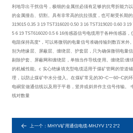
利地导出干扰信号，极细的金属丝必须有足够的抗弯折能力以
的金属撞击、切割。具有非常高的抗拉强度，也可耐受长期的重复弯折。 
319015 0.35 3 19 TST316020 0.50 3 16 TST319020 0.60 3 19
5 6 19 TST616020 0.5 6 16传感器信号电缆用
电阻保持高度*，可以将微弱的电量信号准确传输到数百米外
别为绝缘层、屏蔽层、缠绕层、护套层，只为确保微弱电量信
剔除护套、屏蔽网和缠绕层，单独当作导线使用。缠绕层:缠
的机械性能。c 实心绝缘填充型电缆适用于煤矿管网的管道
理，以防止煤矿中水分侵入。在煤矿常见的30~C一60~C
电硐室做通信线以及用于平巷，竖井或斜井作主信号传输。 中文
线对数量
上一个：
MHYV矿用通信电缆-MHJYV 1*2 2*2