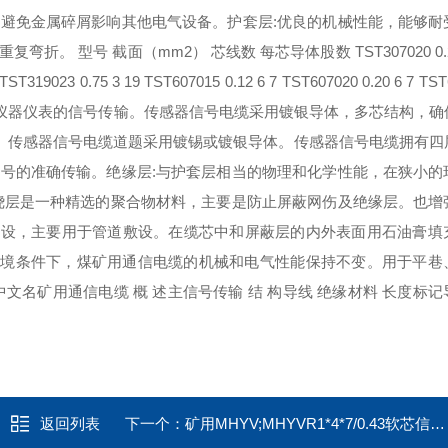
避免金属碎屑影响其他电气设备。护套层:优良的机械性能，能够耐
型号 截面（mm2） 芯线数 每芯导体股数 TST307020 0.20 3
 TST319023 0.75 3 19 TST607015 0.12 6 7 TST607020 0.20 6 7 TST
于各种传感器，仪器仪表的信号传输。传感器信号电缆采用镀银导体，多芯结构，
。 传感器信号电缆道题采用镀锡或镀银导体。传感器信号电缆拥有四
号的准确传输。绝缘层:与护套层相当的物理和化学性能，在狭小的
绕层是一种精选的聚合物材料，主要是防止屏蔽网伤及绝缘层。也增
铺设，主要用于管道敷设。在缆芯中和屏蔽层的内外表面用石油膏填
的环境条件下，煤矿用通信电缆的机械和电气性能保持不变。用于平巷
名矿用通信电缆 概 述主信号传输 结 构导线 绝缘材料 长度标
返回列表
下一个：
矿用MHYV;MHYVR1*4*7/0.43软芯信号线