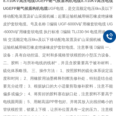
8.7/10KV高压电缆UGEFP耐气候盾构机电缆
8.7/10KV高压电缆
UGEFP耐气候盾构机电缆
UGF电缆，是交流额定电压6kv及以下
移动配电装置及矿山采掘机械；起重运输机械用铜芯橡皮绝缘橡
皮护套软电缆。号及名称 编辑 UGF-6000V矿用橡套软电缆 UG
-6000V矿用橡套软电缆 执行标准 编辑 TL/J30-94 电缆用途 编
辑 交流额定电压6kv及以下移动配电装置及矿山采掘机械；起重
运输机械用铜芯橡皮绝缘橡皮护套软电缆。注意事项 编辑 一、
设备：具有自动控温、定时和多规格管状模腔的小型压力设备。
二、胶料：与所补电线的线材*，并且含胶量要高于被补材料，
硫化体系略强。 三、操作方法： 1、按照胶料的硫化体系设定温
度和时间； 2、用橡胶用油墨稀释剂檫洗修补处，特别是结合处
要充分处理； 3、根据缺口的大小适量剪取修补胶料，注意不能
偏多或偏少； 4、将剪好的胶料塞在缺口处，注意胶料不要高于
电线圆周面； 5、用耐高温PP带包好。并将其放入比线径略小的
管状模腔里，锁紧上下模，让所补位置具有一定的压力。注意模