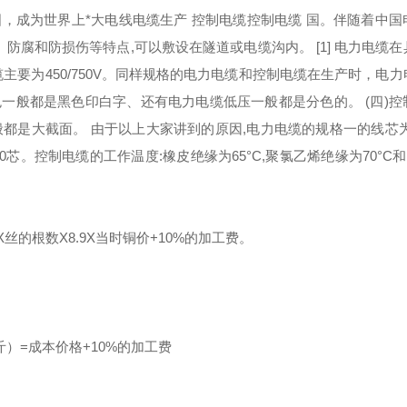
，成为世界上*大电线电缆生产 控制电缆控制电缆 国。伴随着中国
防腐和防损伤等特点,可以敷设在隧道或电缆沟内。 [1] 电力电缆
缆主要为450/750V。同样规格的电力电缆和控制电缆在生产时，电
色一般都是黑色印白字、还有电力电缆低压一般都是分色的。 (四)控
都是大截面。 由于以上大家讲到的原因,电力电缆的规格一的线芯为
,2～10芯。控制电缆的工作温度:橡皮绝缘为65°C,聚氯乙烯绝缘为70°C和
X丝的根数X8.9X当时铜价+10%的加工费。
/斤）=成本价格+10%的加工费