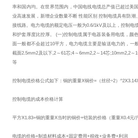
率和国内均。在世界范围内，中国电线电缆总产值已超过美国
业高速发展，新增企业数量不断 性能区别 控制电缆具有防潮、
接线路。电力电缆的额定电压一般为0.6/1kV及以上，控制电
和护套厚度比控厚。 (一)控制电缆属于电器装备用电缆，颜
面一般都不会超过10平方，电力电缆主要是输送电力的，一般
截面2.5mm2及以下,2～61芯;4～6mm2,2～14芯;10mm2
等
控制电缆价格公式如下：铜的重量X铜价=（丝径÷2）^2X3.14
控制电缆的成本价格计算
平方X1.83=铜的重量X当时的铜价+铠装的价格（重量X0.4元
电缆的价格=制造材料成本+固定费用+税收+业务费+利润