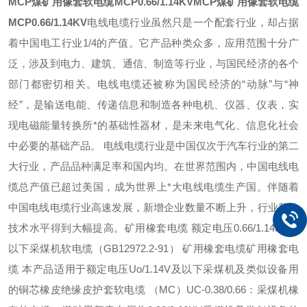
MCP煤矿用像套软电缆MCP0.66/1.14KV
MCP煤矿用像套软电缆
MCP0.66/1.14KV
电线电缆行业虽然只是一个配套行业，却占据
着中国电工行业1/4的产值。它产品种类众多，应用范围十分广
泛，涉及到电力、建筑、通信、制造等行业，与国民经济的各个
部门都密切相关。电线电缆还被称为国民经济的“动脉”与“神
经”，是输送电能、传递信息和制造各种电机、仪器、仪表，实
现电磁能量转换所*的基础性器材，是未来电气化、信息化社会
中必要的基础产品。 电线电缆行业是中国仅次于汽车行业的第二
大行业，产品品种满足率和国内均。在世界范围内，中国电线电
缆总产值已超过美国，成为世界上*大电线电缆生产国。伴随着
中国电线电缆行业高速发展，新增企业数量不断上升，行业整体
技术水平得到大幅提高。矿用橡套电缆 额定电压0.66/1.14KV及
以下采煤机软电缆（GB12972.2-91） 矿用橡套电缆矿用橡套电
缆 本产品适用于额定电压Uo/1.14V及以下采煤机及类似设备用
的铜芯橡皮绝缘皮护套软电缆 （MC）UC-0.38/0.66：采煤机橡