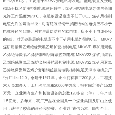
mm2,4-61芯，主要用于500KV变电站与发电厂配电装置及强电
磁场干扰区矿用控制电缆使用特性：煤矿用控制电缆导体的长期
允许工作温度为70℃，电缆敷设温度应不低于0℃。煤矿用控制
电缆允许的弯曲半径：对有铠装或铜带屏蔽结构的电缆应不小于
电缆外径的12倍。对有屏蔽层结构的软电缆，应不小于电缆外径
的6倍。对无铠装层的电缆应不小于矿用电缆外径的6倍。 MKVV
煤矿用聚氯乙烯绝缘聚氯乙烯护套控制电缆 MKVVP 煤矿用聚氯
乙烯绝缘聚氯乙烯护套编织屏蔽控制电缆 MKVV22 煤矿用聚氯
乙烯绝缘聚氯乙烯护套钢带铠装控制电缆 MKVV32 煤矿用聚氯
乙烯绝缘聚氯乙烯护套细钢丝铠装铠装控制电缆天津市电缆总厂
*分厂dlzc12.0，创建于1971年，企业拥有职工300多人，工程技
术人员30多人，工厂占地面积20000平方米，拥有固定资产1500
万元，企业拥有生产和检验设备的总数120多台（件），年产值
1.5亿元。多年来，我厂产品在全国几十个煤业集团及矿山上使
用，获得了较高的评价和赞誉。企业以“诚信为本、顾客至上、