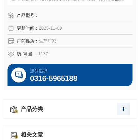
层；在线芯处增加一层云母玻璃丝带等无机绝缘材料，在绝
缘和护套层被火燃蚀后，*缠包在导体上的云母耐火带保护而
产品型号：
继续通电，从而在着火时保持一定时间的正常运行
更新时间：
2025-11-09
厂商性质：
生产厂家
访 问 量 ：
1177
服务热线
0316-5965188
产品分类
相关文章