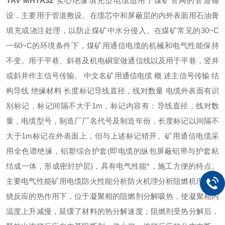
YAV MHYA32
实心绝缘填充型电缆适用于煤矿管网的管道铺
设，主要用于管道敷设。在缆芯中和屏蔽层的内外表面用石油膏
填充或浇注处理，以防止煤矿中水分侵入。在煤矿常见的30~C
一60~C的环境条件下，煤矿用通信电缆的机械和电气性能保持
不变。用于平巷、斜巷及机电硐室做通信线以及用于平巷，竖井
或斜井作主信号传输。 中文名矿用通信电缆 概 述主信号传输 结
构导线 绝缘材料 长度标记导线直径，线对数量 电缆外表面有识
别标记，标记间隔不大于1m，标记内容有：导线直径，线对数
量，电缆型号，制造厂厂名代号及制造年份，长度标记以间隔不
大于1m标记在外表面上，但与上述标记错开。矿用通信电缆采
用全色谱绝缘，铝塑综合护套(即电缆的纵包屏蔽铝带与护套粘
结成一体，形成密封护层)，具有电气性能*，施工方便的特点。
主要电气性能矿用电缆防火性能分析防火机理分析阻燃机理在燃
烧反应的热作用下，位于凝聚相的阻燃剂分解吸热，使凝聚相内
温度上升减慢，延缓了材料的热分解速度；阻燃剂受热分解后，