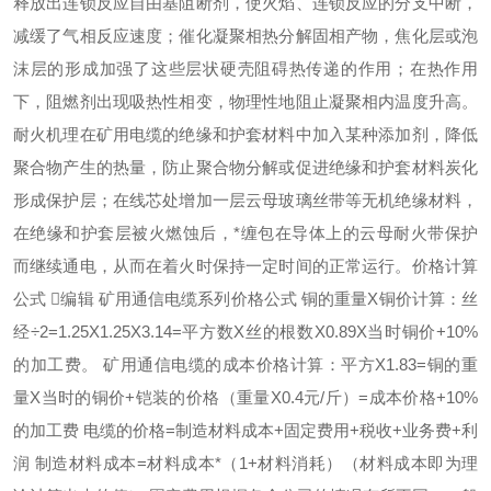
释放出连锁反应自由基阻断剂，使火焰、连锁反应的分支中断，
减缓了气相反应速度；催化凝聚相热分解固相产物，焦化层或泡
沫层的形成加强了这些层状硬壳阻碍热传递的作用；在热作用
下，阻燃剂出现吸热性相变，物理性地阻止凝聚相内温度升高。
耐火机理在矿用电缆的绝缘和护套材料中加入某种添加剂，降低
聚合物产生的热量，防止聚合物分解或促进绝缘和护套材料炭化
形成保护层；在线芯处增加一层云母玻璃丝带等无机绝缘材料，
在绝缘和护套层被火燃蚀后，*缠包在导体上的云母耐火带保护
而继续通电，从而在着火时保持一定时间的正常运行。价格计算
公式 编辑 矿用通信电缆系列价格公式 铜的重量X铜价计算：丝
经÷2=1.25X1.25X3.14=平方数X丝的根数X0.89X当时铜价+10%
的加工费。 矿用通信电缆的成本价格计算：平方X1.83=铜的重
量X当时的铜价+铠装的价格（重量X0.4元/斤）=成本价格+10%
的加工费 电缆的价格=制造材料成本+固定费用+税收+业务费+利
润 制造材料成本=材料成本*（1+材料消耗）（材料成本即为理