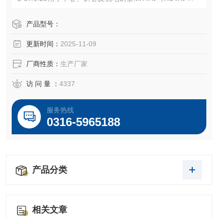
用聚乙烯绝缘、铝/聚乙烯粘结护层、阻燃聚氯乙烯护套通信
电缆10-1001/0.81/1.0用于较潮湿的斜井和平巷作通信线MH
产品型号：
YA32（HUYA32）矿用聚乙烯绝缘、铝/聚乙烯粘结护层、镀
更新时间：
2025-11-09
锌钢丝铠装、阻燃聚氯乙烯护套
厂商性质：
生产厂家
访 问 量 ：
4337
服务热线
0316-5965188
产品分类
相关文章