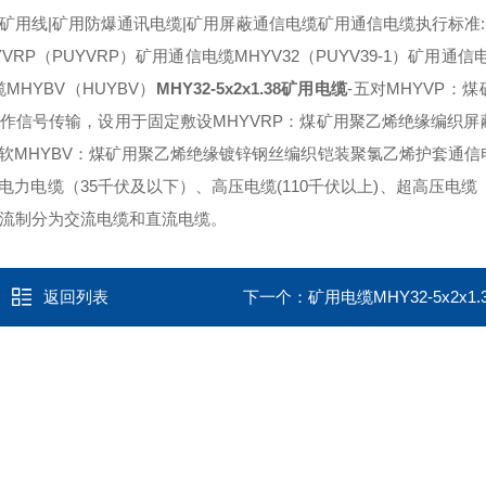
用线|矿用防爆通讯电缆|矿用屏蔽通信电缆矿用通信电缆执行标准:MT8
VRP（PUYVRP）矿用通信电缆MHYV32（PUYV39-1）矿用通信电
MHYBV（HUYBV）
MHY32-5x2x1.38矿用电缆
-五对MHYVP：
作信号传输，设用于固定敷设MHYVRP：煤矿用聚乙烯绝缘编织屏
软MHYBV：煤矿用聚乙烯绝缘镀锌钢丝编织铠装聚氯乙烯护套通信
电缆（35千伏及以下）、高压电缆(110千伏以上)、超高压电缆（2
电流制分为交流电缆和直流电缆。
返回列表
下一个：
矿用电缆MHY32-5x2x1.