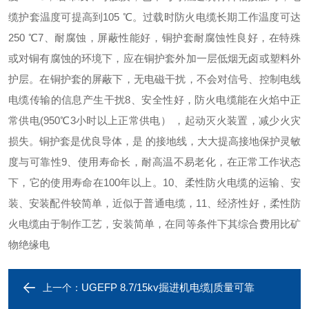
缆护套温度可提高到105 ℃。过载时防火电缆长期工作温度可达
250 ℃
7、耐腐蚀，屏蔽性能好，铜护套耐腐蚀性良好，在特殊
或对铜有腐蚀的环境下，应在铜护套外加一层低烟无卤或塑料外
护层。在铜护套的屏蔽下，无电磁干扰，不会对信号、控制电线
电缆传输的信息产生干扰
8、安全性好，防火电缆能在火焰中正
常供电(950℃3小时以上正常供电） ，起动灭火装置，减少火灾
损失。铜护套是优良导体，是 的接地线，大大提高接地保护灵敏
度与可靠性
9、使用寿命长，耐高温不易老化，在正常工作状态
下，它的使用寿命在100年以上。
10、柔性防火电缆的运输、安
装、安装配件较简单，近似于普通电缆，
11、经济性好，柔性防
火电缆由于制作工艺，安装简单，在同等条件下其综合费用比矿
物绝缘电
UGEFP 8.7/15kv掘进机电缆|质量可靠
上一个：