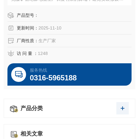
现的中间接头的问题，具有绝缘层不易受潮、安装敷设方便
等优点，随着该产品的不断推广，它的优良性能越来越受广
产品型号：
大客户的认可，现已广泛应用于基础工业及民用建设中
更新时间：
2025-11-10
厂商性质：
生产厂家
特点
访 问 量 ：
1248
YTTW系列金属护套无机矿物绝缘电力电缆的导体采用多股铜
服务热线
绞线，
0316-5965188
产品分类
相关文章