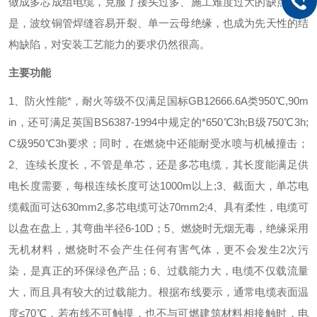
做成多芯成组电缆，克服了接头过多、施工难度过大的缺点。但
是，波纹铜管焊缝容易开裂、单一云母绝缘，也成为先天性的结
构缺陷，对安装工艺能力的要求仍然很高。
主要功能
1、防火性能*，耐火等级不仅满足国标GB12666.6A类950℃,90m
in，还可满足英国BS6387-1994中规定的*650℃3h;B级750℃3h;
C级950℃3h要求；同时，在燃烧中还能耐受水喷与机械撞击；
2、连续长度长，不管是单芯，还是多芯电缆，其长度能满足供
电长度需要，每根连续长度可达1000m以上;
3、截面大，单芯电
缆截面可达630mm2,多芯电缆可达70mm2;
4、具有柔性，电缆可
以盘在盘上，其弯曲半径6-10D；
5、燃烧时无烟无毒，绝缘采用
无机材料，燃烧时不会产生任何有害气体，更不会发生2次污
染，是真正的环保绿色产品；
6、过载能力大，电缆不仅载流量
大，而且具有较大的过载能力。根据布线要示，通常电缆表面温
度≤70℃，若布线不可触摸，也不与可燃建筑材料相接触时，电