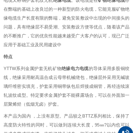
电缆又称铜护套轧纹无机
绝缘电缆
。该电缆是在
矿物绝缘电缆
存
在弊端的基础上改良过的一种新型的防火电缆，它能克服矿物绝
缘电缆生产长度有限的弊端，避免安装敷设中出现的中间接头的
问题，具有绝缘层不易受潮、安装敷设方便等优点，随着该产品
的不断推广，它的优良性能越来越受广大客户的认可，现已广泛
应用于基础工业及民用建设中
特点
YTTW系列金属护套无机矿物
绝缘电力电缆
的导体采用多股铜绞
线，绝缘采用耐高温合成云母带机械绕包，绝缘层外采用无碱玻
璃纤维密实填充，护套采用铜带纵包后焊接成铜管，再经连续滚
轧波纹成型。特定要求金属护套不能裸露场合，可以在外面加一
层聚烯烃（低烟无卤）护套。
本产品为国内 ，上没有原型。产品较之BTTZ系列相比，保持了
高度防火特性的同时，可以做到连续大长度，95㎜?以内也可以