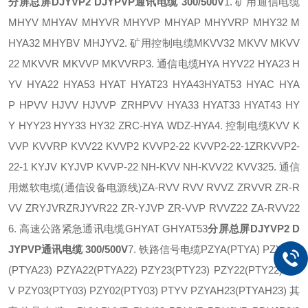
分屏总屏DJYVP2 DJYPVP通讯电缆 300/500V
1. 矿用通信电缆
MHYV MHYAV MHYVR MHYVP MHYAP MHYVRP MHY32 M
HYA32 MHYBV MHJYV2. 矿用控制电缆MKVV32 MKVV MKVV
22 MKVVR MKVVP MKVVRP3. 通信电缆HYA HYV22 HYA23 H
YV HYA22 HYA53 HYAT HYAT23 HYA43HYAT53 HYAC HYA
P HPVV HJVV HJVVP ZRHPVV HYA33 HYAT33 HYAT43 HY
Y HYY23 HYY33 HY32 ZRC-HYA WDZ-HYA4. 控制电缆KVV K
VVP KVVRP KVV22 KVVP2 KVVP2-22 KVVP2-22-1ZRKVVP2-
22-1 KYJV KYJVP KVVP-22 NH-KVV NH-KVV22 KVV325. 通信
用燃软电缆(通信设备电源线)ZA-RVV RVV RVVZ ZRVVR ZR-R
VV ZRYJVRZRJYVR22 ZR-YJVP ZR-VVP RVVZ22 ZA-RVV22
6. 高速公路紧急通讯电缆GHYAT GHYAT53
分屏总屏DJYVP2 D
JYPVP通讯电缆 300/500V
7. 铁路信号电缆PZYA(PTYA) PZYA23
(PTYA23) PZYA22(PTYA22) PZY23(PTY23) PZY22(PTY22) PY
V PZY03(PTY03) PZY02(PTY03) PTYV PZYAH23(PTYAH23) 其