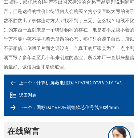
工减料，那样就会I生产不出国家标准的合格产品更别说利润可
言，但是这样的性价比待遇何人会购买？贪小便宜吃大亏的例子
数不胜数出了事你连对方人都找不到，三无、怎么找？电线不比
别的东西一直以来是一个特殊物种的存在，电是看不见摸不着的
千万不要小窥不要抱着无所谓的心态，那样只会毁了自己，所以
不要相信二倒贩子片面之词没有一个真正的厂家会为了一点小利
润而毁了多年甚至几十年来创建的基业。所以本厂一直以来坚信
质量好、诚信为金才是硬道理。
计算机屏蔽电缆DJYPVP/DJYVP/DJYPV/DJYPVRP
上一个：
返回列表
国标DJYVP2R铜箔软芯信号线10对4mm 新价
下一个：
在线留言