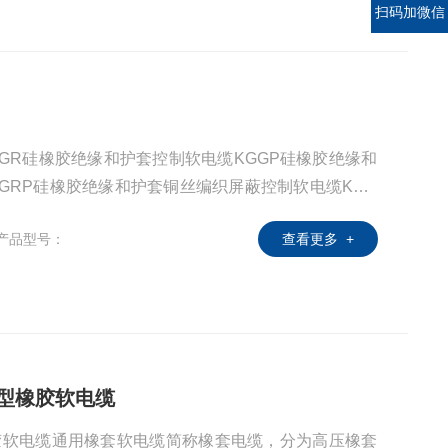
扫码加微信
GR硅橡胶绝缘和护套控制软电缆KGGP硅橡胶绝缘和
GRP硅橡胶绝缘和护套铜丝编织屏蔽控制软电缆KGG
织屏蔽控制软电缆KFG氟塑料绝缘和硅橡胶护套控制电
产品型号：
查看更多 +
电缆，型号前加ZR；YGC 硅橡胶绝缘及护套移动用电
污重型橡胶软电缆
重型橡胶软电缆通用橡套软电缆简称橡套电缆，分为高压橡套