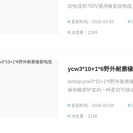
软电缆和750V通用橡套软电
配电装置及矿山采掘机械；起
更新时间：2026-03-03
0V及以下家用电器、电动工
种型号电缆。&nbsp;Yc，
浏览量：2169
ycw3*10+1*6野外耐
&nbsp;ycw3*10+1*
缘和橡胶护套的一种柔软可移动
缆,潜水电机电缆,无线电装
更新时间：2026-03-03
各种电器设备,例如日用电器,
或户外环境条件下使用.根据电
浏览量：2190