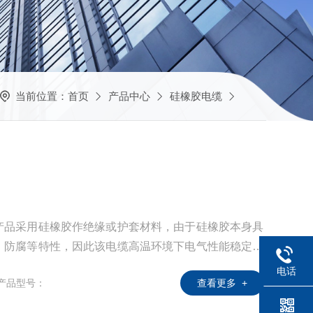
当前位置：
首页
产品中心
硅橡胶电缆
产品采用硅橡胶作绝缘或护套材料，由于硅橡胶本身具
、防腐等特性，因此该电缆高温环境下电气性能稳定，
适合于交流1KV及以下具有抗拉、耐热、防腐等特殊要
电话
产品型号：
查看更多 +
移动设备和电器用动力传输线