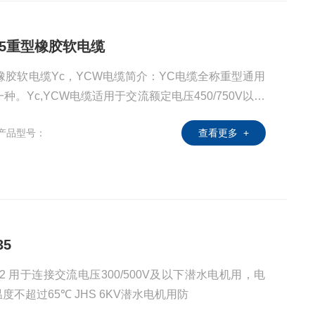
+2*35重型橡胶软电缆
2*35重型橡胶软电缆Yc，YCW电缆简介：YC电缆全称重型通用
。Yc,YCW电缆适用于交流额定电压450/750V以下
动式电器设备或轻型移动电气设备，或用于工地上临时
产品型号：
查看更多 +
用。线芯的长期允许工作温度应不超过60℃。 Yc,
缘，C代表重型电缆。
35
用，电
不超过65℃ JHS 6KV潜水电机用防