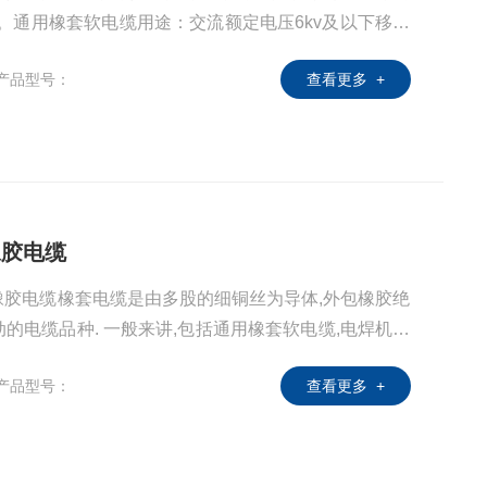
缆。通用橡套软电缆用途：交流额定电压6kv及以下移动
重运输机械等。低压橡套软电缆适用于交流额定电压75
产品型号：
查看更多 +
具和各种移动式电器设备用其中分为轻型、中型和重型三
YCW电缆简介：YC电缆全称重型通用橡套电缆，是俗称的
磨橡胶电缆
6野外耐磨橡胶电缆橡套电缆是由多股的细铜丝为导体,外包橡胶绝
的电缆品种. 一般来讲,包括通用橡套软电缆,电焊机电
置电缆和摄影光源电缆等品种 橡套电缆广泛使用于
产品型号：
查看更多 +
电动机械,电工装置和器具的移动式电源线,同时可在室内
缆所受的机械外力,在产品结构上分为轻型,中型