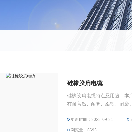
硅橡胶扁电缆
硅橡胶扁电缆特点及用途：本
有耐高温、耐寒、柔软、耐磨
抗老化性能好，使用寿命长，
更新时间：2023-09-21
求的行车、台车、传输机械等
浏览量：6695