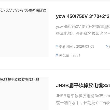
ycw 450/750V 3*70
ycw 450/750V 3*70+
橡套电缆，是俗称的橡套线的一种
家用电器、电动工具和各种移
更新时间：2026-03-03
施工用，能承受较大的机械外力作
YCW电缆结构：Y代表橡胶绝
浏览量：2331
JHSB扁平软橡胶电缆3x
JHSB扁平软橡胶电缆3x35mm2 用于连接交流电压300/500V及以下潜水电机
缆一端在水中，长期允许工作温度